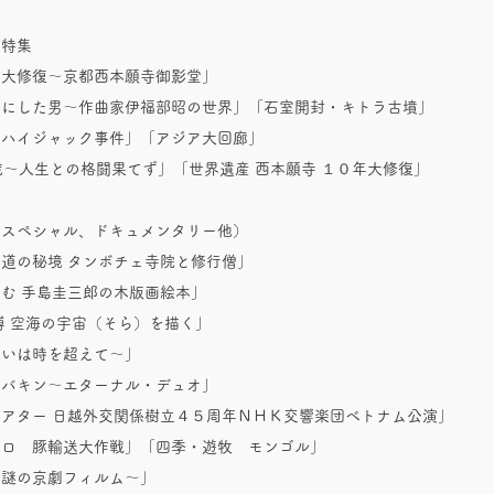
ン特集
る大修復～京都西本願寺御影堂」
楽にした男～作曲家伊福部昭の世界」「石室開封・キトラ古墳」
カハイジャック事件」「アジア大回廊」
歳～人生との格闘果てず」「世界遺産 西本願寺 １０年大修復」
、スペシャル、ドキュメンタリー他）
道の秘境 タンボチェ寺院と修行僧」
む 手島圭三郎の木版画絵本」
博 空海の宇宙（そら）を描く」
思いは時を超えて～」
タバキン～エターナル・デュオ」
アター 日越外交関係樹立４５周年ＮＨＫ交響楽団ベトナム公演」
キロ 豚輸送大作戦」「四季・遊牧 モンゴル」
～謎の京劇フィルム～」