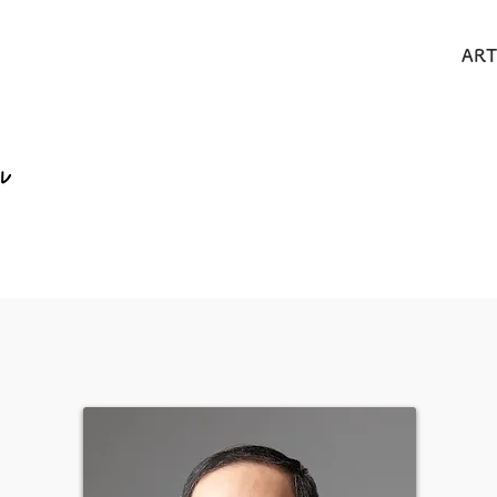
・ツー
COMPANY
WORKS
ART
ル