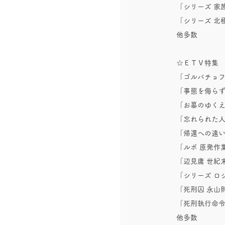
「シリーズ 家
「シリーズ 北
他多数
☆ＥＴＶ特
「ゴルバチョ
「事態を侮らず
「お墓のゆく
「忘れられた人
「帰還への遠
「ルポ 原発作
「辺見庸 世紀
「シリーズ 
「死刑囚 永山
「死刑執行命
他多数