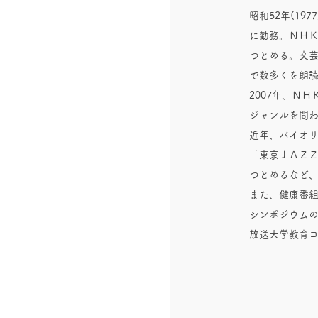
昭和52年(1
に勤務。ＮＨ
つとめる。文芸
で数多くを朗
2007年、Ｎ
ジャンルを問
近年、バイオ
「東京ＪＡＺＺ
つとめるなど
また、健康番
シンポジウム
放送大学教育