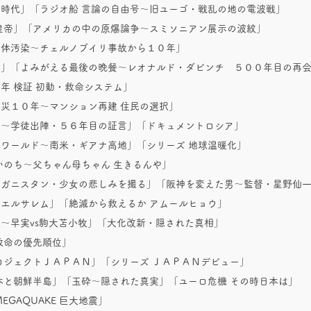
の時代」「ラジオ船 言論の自由号～旧ユーゴ・戦乱の地の電波戦」
始皇帝」「アメリカの中の原爆論争～スミソニアン展示の波紋」
人体汚染～チェルノブイリ事故から１０年」
発」「よみがえる最後の晩餐～レオナルド・ダビンチ ５００年目の
年 検証 初動・救命システム」
災１０年～マンション再建 住民の選択」
苑～学徒出陣・５６年目の証言」「ドキュメントロシア」
トワールド～南米・ギアナ高地」「シリーズ 地球温暖化」
いのち～父ちゃん母ちゃん 生きるんや」
フガニスタン・少女の悲しみを撮る」「阪神を変えた男～監督・星野
エルサレム」「絶滅から救えるか アムールヒョウ」
球～早実vs駒大苫小牧」「大化改新・隠された真相」
救命の優先順位」
ロジェクトＪＡＰＡＮ」「シリーズ ＪＡＰＡＮデビュー」
本と朝鮮半島」「玉砕～隠された真実」「ユーロ危機 その時日本は」
 MEGAQUAKE 巨大地震」