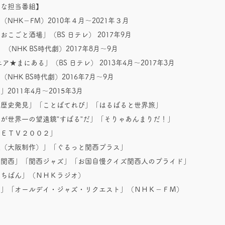
主な担当番組】
NHK－FM）2010年４月～2021年３月
こごと酒場」（BS 日テレ） 2017年9月
（NHK BS時代劇）2017年8月〜9月
ア★まにある」（BS 日テレ） 2013年4月〜2017年3月
NHK BS時代劇）2016年7月〜9月
2011年4月〜2015年3月
「歴史発見」「ことばてれび」「はるばると世界旅」
が世界一の望遠鏡”すばる”だ」「そりゃあんまりだ！」
「ＥＴＶ２００２」
理（大阪制作）」「ぐるっと関西プラス」
と関西」「関西ジャズ」「お国自慢クイズ関西人のプライド」
いちばん」（ＮＨＫラジオ）
Ｚ」「オールデイ・ジャズ・リクエスト」（ＮＨＫ－ＦＭ）
】