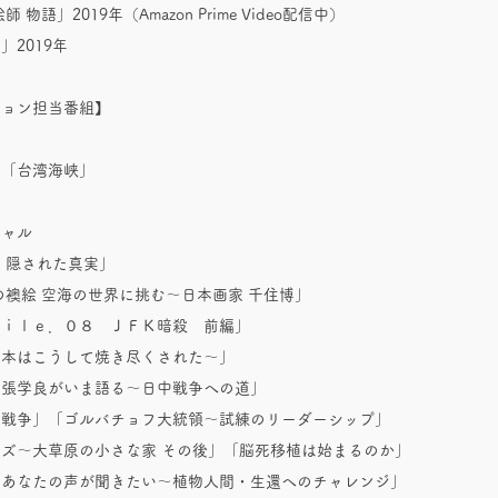
 物語」2019年（Amazon Prime Video配信中）
」2019年
ション担当番組】
集
」「台湾海峡」
シャル
 隠された真実」
の襖絵 空海の世界に挑む～日本画家 千住博」
Ｆｉｌｅ．０８ ＪＦＫ暗殺 前編」
日本はこうして焼き尽くされた～」
「張学良がいま語る～日中戦争への道」
の戦争」「ゴルバチョフ大統領～試練のリーダーシップ」
ズ～大草原の小さな家 その後」「脳死移植は始まるのか」
「あなたの声が聞きたい～植物人間・生還へのチャレンジ」