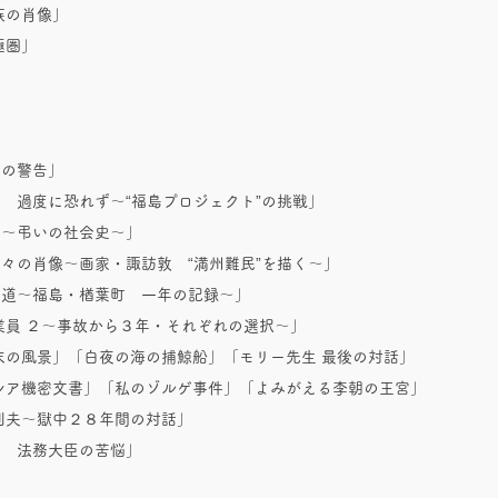
族の肖像」
極圏」
集
フの警告」
 過度に恐れず～“福島プロジェクト”の挑戦」
え～弔いの社会史～」
々の肖像～画家・諏訪敦 “満州難民”を描く～」
い道～福島・楢葉町 一年の記録～」
業員 ２～事故から３年・それぞれの選択～」
末の風景」「白夜の海の捕鯨船」「モリー先生 最後の対話」
ロシア機密文書」「私のゾルゲ事件」「よみがえる李朝の王宮」
則夫～獄中２８年間の対話」
令 法務大臣の苦悩」