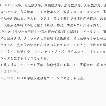
977) ＮＨＫ入局。松江放送局、沖縄放送局、広島放送局、大阪放送局、
Ｋスペシャル、ＢＳ特集、ＥＴＶ特集など、数多くのドキュメンタリー
作品の朗読にも力を入れ、ラジオ「私の本棚」で杉浦日向子作品、BS
読、大阪放送局時代の田辺聖子「新源氏物語」朗読も高い評価を得た。
ＨＫラジオ「ラジオ文芸館」で宮本輝の短編“蝶”を朗読し、ギャラクシー
わず音楽好きで、クラシック音楽番組「芸術劇場」では高嶋ちさ子と司
リニスト石上真由子の演奏に心揺さぶられてスイッチが入り、室内楽に
」（ライブ放送）や 「オールデイ・ジャズ・リクエスト」 「セッショ
、ジャズを愛するオヤジでもある。
組を長く担当したことから医療・健康情報にも詳しく、医学会の一般向
の司会も担当。
コンテンツ、ＮＨＫ学校放送教育コンテンツの語りも担当。