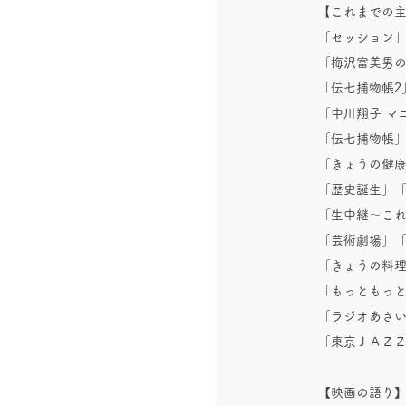
【
これまでの
「セッション」（
「梅沢富美男のお
「伝七捕物帳2」
「中川翔子 マニ
「伝七捕物帳」（
「きょうの健康」
「歴史誕生」
「生中継～これ
「芸術劇場」
「きょうの料
「もっともっ
「ラジオあさ
「東京ＪＡＺ
【映画の語り