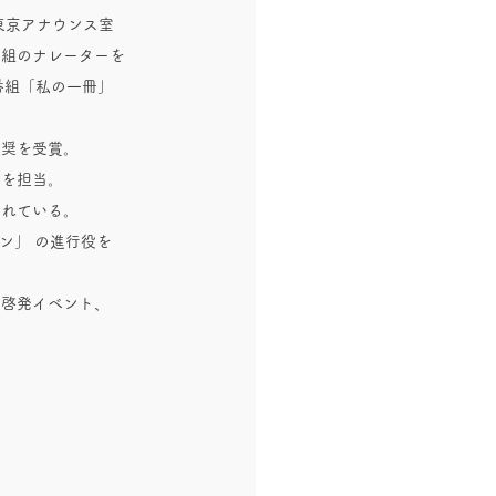
東京アナウンス室
番組のナレーターを
番組「私の一冊」
選奨を受賞。
会を担当。
溺れている。
ン」 の進行役を
け啓発イベント、