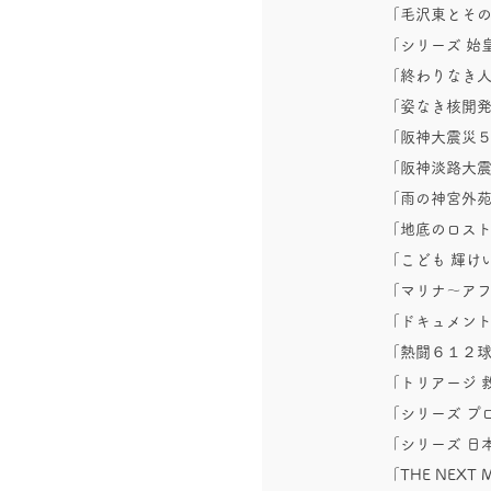
「毛沢東とそ
「シリーズ 
「終わりなき
「姿なき核開
「阪神大震災５
「阪神淡路大震
「雨の神宮外
「地底のロス
「こども 輝け
「マリナ～ア
「ドキュメント
「熱闘６１２
「トリアージ 
「シリーズ プ
「シリーズ 日
「THE NEXT