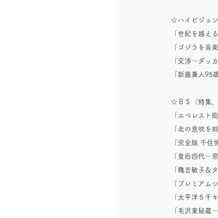
☆ハイビジョ
「世紀を越え
「ゴジラを音
「交渉～ダッ
「新藤兼人95
☆ＢＳ（特集
「エベレスト街
「北の息吹を刻
「完全版 千住
「皇后四代～
「穐吉敏子＆
「プレミアムシ
「太平洋５千
「毛沢東秘蔵