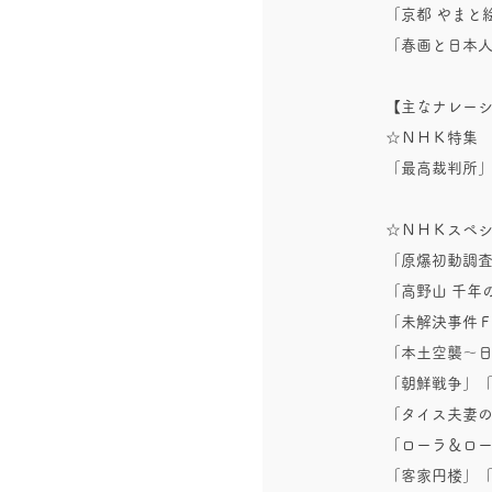
「京都 やまと絵師
「春画と日本人
【主なナレー
☆ＮＨＫ特
「最高裁判所
☆ＮＨＫスペ
「原爆初動調査
「高野山 千年
「未解決事件
「本土空襲～
「朝鮮戦争」
「タイス夫妻
「ローラ＆ロー
「客家円楼」