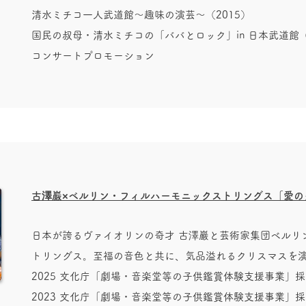
清水ミチコ一人武道館～趣味の演芸～（2015）
国民の叔母・清水ミチコの「ババとロック」in 日本武道館（
コンサートプロモーション
古澤巖×ベルリン・フィルハーモニックストリングス「愛のク
日本が誇るヴァイオリンの奇才 古澤巖と芸術家集団ベルリ
トリングス。至福の音色と共に、気品溢れるクリスマスを
2025 文化庁「劇場・音楽堂等の子供鑑賞体験支援事業」採
2023 文化庁「劇場・音楽堂等の子供鑑賞体験支援事業」採択