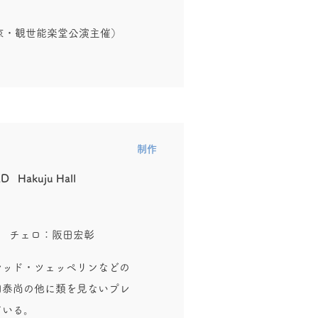
東京・観世能楽堂公演主催）
​制作
 Hakuju Hall
 チェロ：阪田宏彰
レッド・ツェッペリンなどの
田泰尚の他に類を見ないプレ
ている。