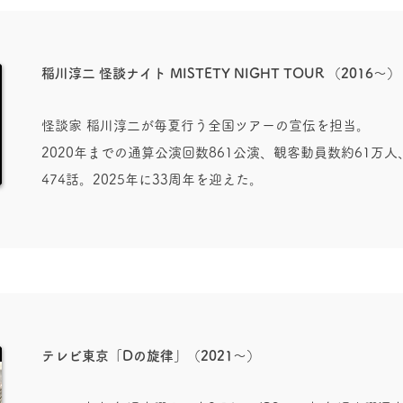
稲川淳二 怪談ナイト MISTETY NIGHT TOUR
（2016〜）
怪談家 稲川淳二が毎夏行う全国ツアーの宣伝を担当。
2020年までの通算公演回数861公演、観客動員数約61万
474話。2025年に33周年を迎えた。
テレビ東京「Dの旋律」（2021～）