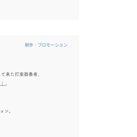
制作・プロモーション
して来た打楽器奏者、
り」
。
ション。