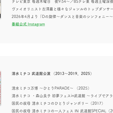
テレビ東京 毎週木曜日 夜9:54〜／BSテ
レ東 毎週土曜深夜
ヴァイオリニスト古澤巖と様々なジャンルのトップダンサ
2026年4月より「Dの旋律～ダンスと音楽のシンフォニー～ Ch
番組公式 Instagram
清水ミチコ 武道館公演 （2013～2019、2025）
清⽔ミチコ万博 〜ひとりPARADE〜 （2025）
清水ミチコ ・森山良子 初夢フェスin武道館 ～ライブでアラ
国民の叔母 清水ミチコのひとりジャンボリー（2017）
国民の叔母 清水ミチコの一人フェス IN 武道館SPECIAL（2