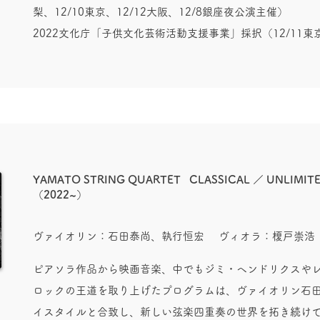
梨、12/10東京、12/12大阪、12/8銀座夜公演主催）
2022文化庁「子供文化芸術活動支援事業」採択（12/11
YAMATO STRING QUARTET CLASSICAL ／ UNLIMITED
（2022~）
ヴァイオリン：石田泰尚、執行恒宏 ヴィオラ：榎戸崇浩
ピアソラ作品から映画音楽、中でもジミ・ヘンドリクスや
ロックの
王道を取り上げたプログラムは、ヴァイオリン石
イスタイルと合致し、新しい弦楽四重奏の世界を拓き続け