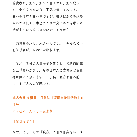
消費者が、安く、安くと言うから、安く成っ
て、安くなったから、平気で捨てるんです。
安いのは有り難い事ですが、安さばかりを求め
るのでは無く、本当にこれで良いのかを考える
時が来ているんじゃないでしょうか？
消費者の声は、大きいんです。 みんなで声
を挙げれば、世の中は動きます。
食品、食材の大量廃棄を無くし、食料自給率
を上げないかぎり、今の日本人に食育を語る資
格は無いと思います。 子供に食育を語る前
に、まず大人の問題です。
株式会社 文溪堂 月刊誌『道徳と特別活動』８
月号
エッセイ ストリームより
「食育って？」
昨今、あちこちで「食育」と言う言葉を耳にす