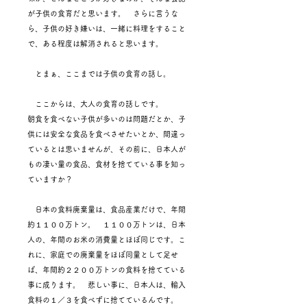
が子供の食育だと思います。 さらに言うな
ら、子供の好き嫌いは、一緒に料理をすること
で、ある程度は解消されると思います。
とまぁ、ここまでは子供の食育の話し。
ここからは、大人の食育の話しです。
朝食を食べない子供が多いのは問題だとか、子
供には安全な食品を食べさせたいとか、間違っ
ているとは思いませんが、その前に、日本人が
もの凄い量の食品、食材を捨てている事を知っ
ていますか？
日本の食料廃棄量は、食品産業だけで、年間
約１１００万トン。 １１００万トンは、日本
人の、年間のお米の消費量とほぼ同じです。こ
れに、家庭での廃棄量をほぼ同量として足せ
ば、年間約２２００万トンの食料を捨てている
事に成ります。 悲しい事に、日本人は、輸入
食料の１／３を食べずに捨てているんです。