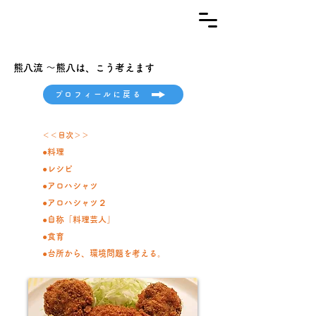
​株式会社 ジェイ・ツー
​熊八流 ～熊八は、こう考えます
プロフィールに戻る
＜＜目次＞＞
●料理
●レシピ
●アロハシャツ
​●アロハシャツ２
​●自称「料理芸人」
●食育
●台所から、環境問題を考える
。