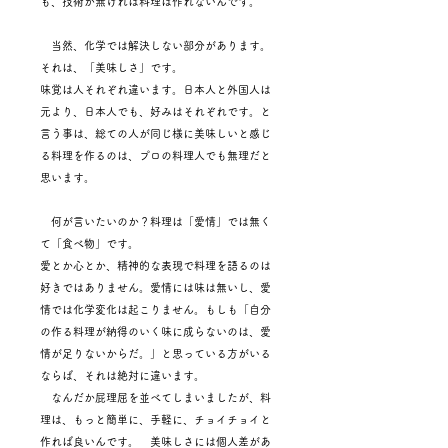
も、技術が無ければ料理は作れないんです。
当然、化学では解決しない部分があります。
それは、「美味しさ」です。
味覚は人それぞれ違います。日本人と外国人は
元より、日本人でも、好みはそれぞれです。と
言う事は、総ての人が同じ様に美味しいと感じ
る料理を作るのは、プロの料理人でも無理だと
思います。
何が言いたいのか？料理は「愛情」では無く
て「食べ物」です。
愛とか心とか、精神的な表現で料理を語るのは
好きではありません。愛情には味は無いし、愛
情では化学変化は起こりません。もしも「自分
の作る料理が納得のいく味に成らないのは、愛
情が足りないからだ。」と思っている方がいる
ならば、それは絶対に違います。
なんだか屁理屈を並べてしまいましたが、料
理は、もっと簡単に、手軽に、チョイチョイと
作れば良いんです。 美味しさには個人差があ