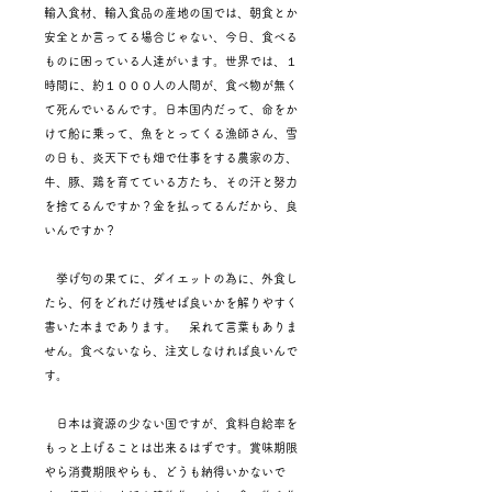
輸入食材、輸入食品の産地の国では、朝食とか
安全とか言ってる場合じゃない、今日、食べる
ものに困っている人達がいます。世界では、１
時間に、約１０００人の人間が、食べ物が無く
て死んでいるんです。日本国内だって、命をか
けて船に乗って、魚をとってくる漁師さん、雪
の日も、炎天下でも畑で仕事をする農家の方、
牛、豚、鶏を育てている方たち、その汗と努力
を捨てるんですか？金を払ってるんだから、良
いんですか？
挙げ句の果てに、ダイエットの為に、外食し
たら、何をどれだけ残せば良いかを解りやすく
書いた本まであります。 呆れて言葉もありま
せん。食べないなら、注文しなければ良いんで
す。
日本は資源の少ない国ですが、食料自給率を
もっと上げることは出来るはずです。賞味期限
やら消費期限やらも、どうも納得いかないで