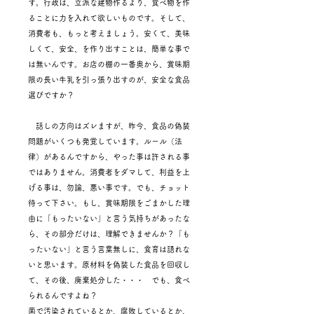
す。行政は、立派な建物作るより、食べ物を作
ることに力を入れて欲しいものです。そして、
消費者も、もっと考えましょう。安くて、美味
しくて、安全、を作り出すことは、簡単な事で
は無いんです。お店の棚の一番奥から、賞味期
限の長い牛乳を引っ張り出すのが、安全な食品
選びですか？
話しの方向はズレますが、昨今、食品の偽装
問題がいくつも発覚しています。ルール（法
律）があるんですから、やった事は許される事
ではありません。消費者をダマして、利益を上
げる事は、勿論、悪い事です。でも、チョット
待って下さい。もし、賞味期限をごまかした理
由に「もったいない」と言う気持ちがあったな
ら、その部分だけは、理解できませんか？「も
ったいない」と言う言葉無しに、食育は語れな
いと思います。原材料を偽装した食品を回収し
て、その後、廃棄処分した・・・ でも、食べ
られるんですよね？
菌で汚染されているとか、腐敗しているとか、