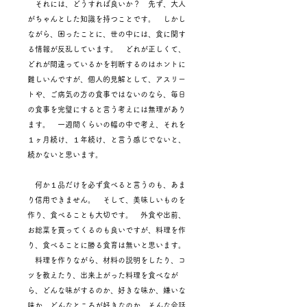
それには、どうすれば良いか？ 先ず、大人
がちゃんとした知識を持つことです。 しかし
ながら、困ったことに、世の中には、食に関す
る情報が反乱しています。 どれが正しくて、
どれが間違っているかを判断するのはホントに
難しいんですが、個人的見解として、アスリー
トや、ご病気の方の食事ではないのなら、毎日
の食事を完璧にすると言う考えには無理があり
ます。 一週間くらいの幅の中で考え、それを
１ヶ月続け、１年続け、と言う感じでないと、
続かないと思います。
何か１品だけを必ず食べると言うのも、あま
り信用できません。 そして、美味しいものを
作り、食べることも大切です。 外食や出前、
お総菜を買ってくるのも良いですが、料理を作
り、食べることに勝る食育は無いと思います。
料理を作りながら、材料の説明をしたり、コ
ツを教えたり、出来上がった料理を食べなが
ら、どんな味がするのか、好きな味か、嫌いな
味か、どんなところが好きなのか、そんな会話