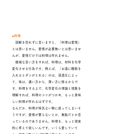
●料理
誤解を恐れずに言いますと、「料理は愛情」
とは思いません。愛情が必要無いとは思いませ
んが、愛情だけでは料理は作れません。
極端な言い方をすれば、料理は、材料を化学
変化させる行為です。例えば、「お湯に鰹節を
入れるとダシがとれる」のは、浸透圧によっ
て、味は、濃い方から、薄い方に移るからで
す。料理をする上で、化学変化の理論と現象を
理解すれば、料理のコツがつかめ、もっと美味
しい料理が作れるはずです。
なんだか、料理が味気ない物に成ってしまいそ
うですが、愛情が要らないとか、無駄だとか言
っているのでありません。料理を、もっと現実
的に考えて欲しいんです。いくら愛していて