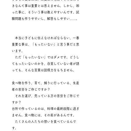
きなんて事は重要とは思えません。しかし、困
った事に、そういう事は教えやすいんです。試
験問題も作りやすいし、解答もしやすい……。
本当に子どもに伝えなければならない、一番
重要な事は、「もったいない」と言う事だと思
います。
ただ「もったいない」ではダメです。どうし
てもったいないのかを、自覚していない者が語
っても、そんな言葉は説得力をもちません。
食べ物を作り、育て、捕りに行っている、生産
者の苦労をご存じですか？
それを運び、売っている方の苦労をご存じで
すか？
台所で作っているのは、料理の最終段階に過ぎ
ません。食べ物には、その前があるんです。
たくさんの人たちの想いを食べているんで
す。