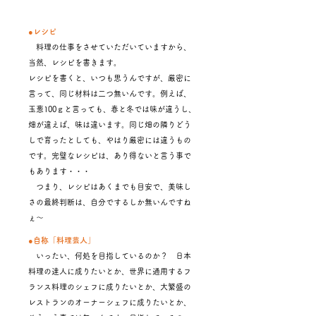
●レシピ
料理の仕事をさせていただいていますから、
当然、レシピを書きます。
レシピを書くと、いつも思うんですが、厳密に
言って、同じ材料は二つ無いんです。例えば、
玉葱100ｇと言っても、春と冬では味が違うし、
畑が違えば、味は違います。同じ畑の隣りどう
しで育ったとしても、やはり厳密には違うもの
です。完璧なレシピは、あり得ないと言う事で
もあります・・・
つまり、レシピはあくまでも目安で、美味し
さの最終判断は、自分でするしか無いんですね
ぇ～
●自称「料理芸人」
いったい、何処を目指しているのか？ 日本
料理の達人に成りたいとか、世界に通用するフ
ランス料理のシェフに成りたいとか、大繁盛の
レストランのオーナーシェフに成りたいとか、