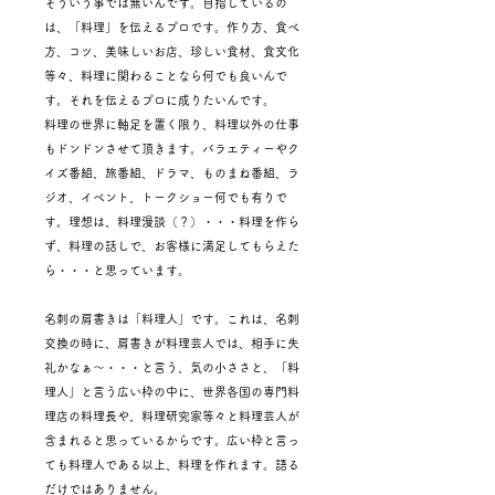
そういう事では無いんです。目指しているの
は、「料理」を伝えるプロです。作り方、食べ
方、コツ、美味しいお店、珍しい食材、食文化
等々、料理に関わることなら何でも良いんで
す。それを伝えるプロに成りたいんです。
料理の世界に軸足を置く限り、料理以外の仕事
もドンドンさせて頂きます。バラエティーやク
イズ番組、旅番組、ドラマ、ものまね番組、ラ
ジオ、イベント、トークショー何でも有りで
す。理想は、料理漫談（？）・・・料理を作ら
ず、料理の話しで、お客様に満足してもらえた
ら・・・と思っています。
名刺の肩書きは「料理人」です。これは、名刺
交換の時に、肩書きが料理芸人では、相手に失
礼かなぁ～・・・と言う、気の小ささと、「料
理人」と言う広い枠の中に、世界各国の専門料
理店の料理長や、料理研究家等々と料理芸人が
含まれると思っているからです。広い枠と言っ
ても料理人である以上、料理を作れます。語る
だけではありません。