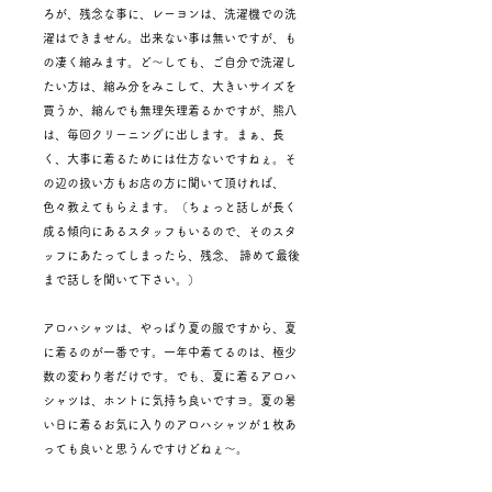
ろが、残念な事に、レーヨンは、洗濯機での洗
濯はできません。出来ない事は無いですが、も
の凄く縮みます。ど～しても、ご自分で洗濯し
たい方は、縮み分をみこして、大きいサイズを
買うか、縮んでも無理矢理着るかですが、熊八
は、毎回クリーニングに出します。まぁ、長
く、大事に着るためには仕方ないですねぇ。そ
の辺の扱い方もお店の方に聞いて頂ければ、
色々教えてもらえます。（ちょっと話しが長く
成る傾向にあるスタッフもいるので、そのスタ
ッフにあたってしまったら、残念、 諦めて最後
まで話しを聞いて下さい。）
アロハシャツは、やっぱり夏の服ですから、夏
に着るのが一番です。一年中着てるのは、極少
数の変わり者だけです。でも、夏に着るアロハ
シャツは、ホントに気持ち良いですヨ。夏の暑
い日に着るお気に入りのアロハシャツが１枚あ
っても良いと思うんですけどねぇ～。