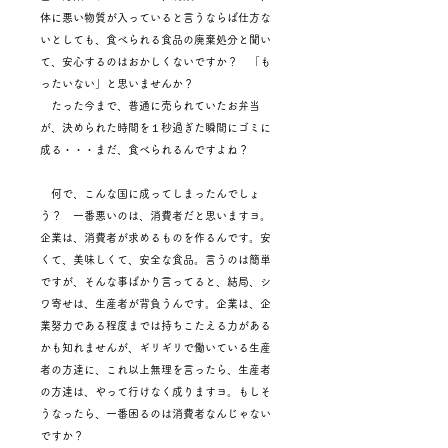
体に悪い物質が入っていると言うならば仕方な
いとしても、食べられる食品の廃棄処分と聞い
て、安心するのはおかしくないですか？ 「も
ったいない」と思いませんか？
たった今まで、普通に売られていたお弁当
が、決められた時間を１秒過ぎた瞬間にゴミに
成る・・・まだ、食べられるんですよね？
何で、こんな国に成ってしまったんでしょ
う？ 一番悪いのは、消費者だと思いますヨ。
企業は、消費者が求めるものを作るんです。安
くて、美味しくて、安全な食品。言うのは簡単
ですが、そんな事ばかり言ってると、結局、シ
ワ寄せは、生産者が背負うんです。企業は、企
業努力である程度までは持ちこたえる力がある
かも知れませんが、ギリギリで働いている生産
者の方達に、これ以上無理を言ったら、生産者
の方達は、やって行けなく成りますヨ。もしそ
うなったら、一番困るのは消費者なんじゃない
ですか？