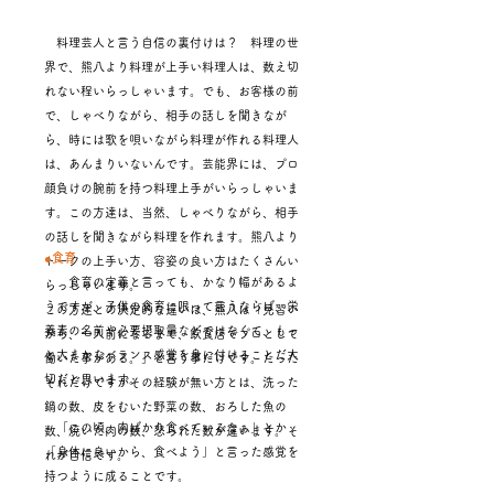
料理芸人と言う自信の裏付けは？ 料理の世
界で、熊八より料理が上手い料理人は、数え切
れない程いらっしゃいます。でも、お客様の前
で、しゃべりながら、相手の話しを聞きなが
ら、時には歌を唄いながら料理が作れる料理人
は、あんまりいないんです。芸能界には、プロ
顔負けの腕前を持つ料理上手がいらっしゃいま
す。この方達は、当然、しゃべりながら、相手
の話しを聞きながら料理を作れます。熊八より
●食育
トークの上手い方、容姿の良い方はたくさんい
食育の定義と言っても、かなり幅があるよ
らっしゃいます。
うですが、子供の食育に限って言うならば、栄
この方達との決定的な違いは、熊八は「見習い
養素の名前や必要摂取量などではなくて、もっ
から、一人前になるまで、飲食店でプロとして
と大まかなバランス感覚を身に付けることだ大
働いた事がある。」と言う事だけです。たった
切だと思います。
それだけですがその経験が無い方とは、洗った
鍋の数、皮をむいた野菜の数、おろした魚の
「この頃、肉ばかり食べているなぁ」とか
数、焼いた肉の数、怒られた数が違います。そ
「身体に良いから、食べよう」と言った感覚を
れが自信です。
持つように成ることです。