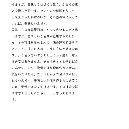
りますが、美味しさは点では無く、かなりの広
さを持った面です。せぇ～ので料理を作って、
出来上がった料理の味が、その面の中に入って
いれば、美味しいんです。
美味しさの許容範囲は、かなり広いものだと思
いますが、愛情という言葉が登場するとした
ら、その料理を食べる人の、味の許容範囲を考
えること。「この人は、こういう味が好きなは
ず。」と言う思いやりでしょうか？難しく考え
る必要はありません。チョイチョイと作れば良
いんです。でも、愛情では料理は作れません。
気合いだけでは、オリンピックで金メダルはと
れないんです。美味しい料理を作るのに必要な
のは、愛情ではなくて技術です。その技術を解
りやすく伝えられたら・・・と思っておりま
す。