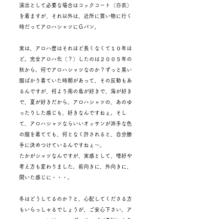
演出として必要な場合はコックコート（白衣）
を着ますが、それ以外は、近所に買い物に行く
時だってアロハシャツにＧパン。
実は、アロハ歴はそれほど長くなくて１０年ほ
ど。完全アロハ化（？）したのは２００５年の
秋から。何でアロハシャツなのか？ずっと黒い
服ばかり着ていた時期があって、その反動もあ
るんですが、何より南の島が好きで、海が好き
で、夏が好きだから。アロハシャツの、あのゆ
ったりした感じも、好きなんですねぇ。そし
て、アロハシャツならいいオッサンが派手な色
の服を着てても、何となく許されると、自分勝
手に決めつけているんですねぇ～。
たかがシャツなんですが、実感として、嗜好や
考え方も変わりました。前向きに、外向きに、
開いた感じに・・・。
冬はどうしてるのか？と、心配してくださる方
もいらっしゃるでしょうが、ご安心下さい。ア