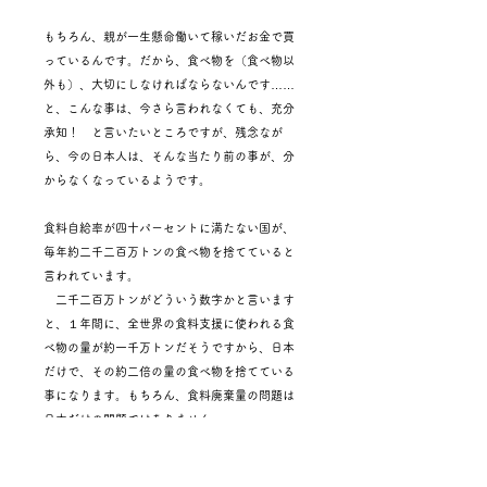
もちろん、親が一生懸命働いて稼いだお金で買
っているんです。だから、食べ物を（食べ物以
外も）、大切にしなければならないんです……
と、こんな事は、今さら言われなくても、充分
承知！ と言いたいところですが、残念なが
ら、今の日本人は、そんな当たり前の事が、分
からなくなっているようです。
食料自給率が四十パーセントに満たない国が、
毎年約二千二百万トンの食べ物を捨てていると
言われています。
二千二百万トンがどういう数字かと言います
と、１年間に、全世界の食料支援に使われる食
べ物の量が約一千万トンだそうですから、日本
だけで、その約二倍の量の食べ物を捨てている
事になります。もちろん、食料廃棄量の問題は
日本だけの問題ではありません。
でも、他の国もやっているから……と言うので