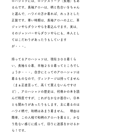
ロハシャツには、ロングスリーブ（長袖）もあ
るんです。長袖アロハは、柄と色合いをちゃん
と選んで、ハワイの方か着れば、れっきとした
正装です。寒い時期は、長袖アロハの上に、革
ジャンやらダウンやらを着込んでます。実は、
そのジャンバーやらダウンやらにも、本人とし
てはこだわりがあったりもしています
が・・・。
持ってるアロハシャツは、現在３００着くら
い。長袖５０着、半袖２５０着ってところでし
ょうか・・・。自分にとってのアロハシャツは
着るものなので、ヴィンテージは持ってません
（まぁ正直言って、高くて買えないんですけ
ど）。アロハシャツの歴史は、何冊かの本を読
んだ程度ですが、これがなかなか面白い。日本
とも関わりがあったりもします。主に着るのは
ハワイ柄で、和柄はあまり着ません。 理由は
簡単、この人相で和柄のアロハを着ると、かな
り危ない感じに成って、回りに迷惑をかけるか
ら！です。