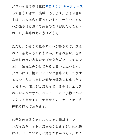
アロハを買うのは主に
マウナケア ギャラリーズ
って言うお店で、横浜にあります。まぁ９割以
上は、このお店で買っています。一年中、アロ
ハが売るほどおいてあるので（お店だってぇ～
の！）、興味のある方はどうぞ。
ただし、かなりの数のアロハがあるので、選ぶ
のに一苦労かもしれません。お店の方は、皆さ
ん感じの良い方なので（かなりゴマすってるな
ぁ）、気軽に声かけてみると良いと思います。
アロハには、柄やデザインに意味があったりす
るので、ちょっとした雑学の勉強にも成ったり
しますヨ。熊八がこだわっているのは、主にア
ロハシャツですが、ジュエリーとか小物とかジ
ャケットとかＴシャツとかトレーナーとか、各
種取り揃えております。
お手入れ方法？アロハシャツの素材は、レーヨ
ンだったりコットンだったりしますが、個人的
には、レーヨンの方が好きですかねぇ～。とこ