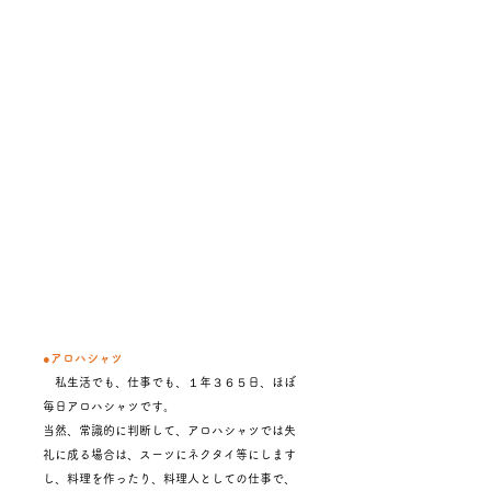
●アロハシャツ
私生活でも、仕事でも、１年３６５日、ほぼ
毎日アロハシャツです。
当然、常識的に判断して、アロハシャツでは失
礼に成る場合は、スーツにネクタイ等にします
し、料理を作ったり、料理人としての仕事で、